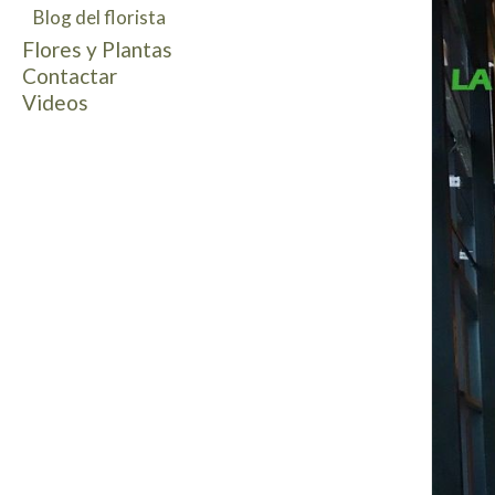
Blog del florista
Decoracion vehículos de novios
Flowers Box
Prendidos salapas
Flores y Plantas
Pulseras florales
Contactar
Mesas Dulces
Videos