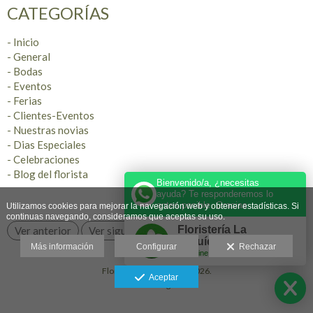
CATEGORÍAS
- Inicio
- General
- Bodas
- Eventos
- Ferias
- Clientes-Eventos
- Nuestras novias
- Dias Especiales
- Celebraciones
- Blog del florista
Bienvenido/a, ¿necesitas
ayuda? Te responderemos lo
antes posible. Gracias
Utilizamos cookies para mejorar la navegación web y obtener estadísticas. Si
continuas navegando, consideramos que aceptas su uso.
Floristería La
Ver anterior
Ver siguiente
Orquídea ®️
Más información
Configurar
Rechazar
Online
Floristería La Orquídea 2026.
Aceptar
Aviso legal