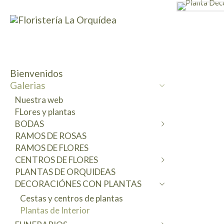
Bienvenidos
Galerias
Nuestra web
FLores y plantas
BODAS
RAMOS DE ROSAS
Ramos de novia
RAMOS DE FLORES
Bodas civiles
CENTROS DE FLORES
Decoraciones Masias-Fincas
PLANTAS DE ORQUIDEAS
Bodas religiosas
Centros Variados
DECORACIÓNES CON PLANTAS
Centros de mesa
Centros de Rosas
Coronitas florales
Cestas-Capazos Rústicos
Cestas y centros de plantas
Tocados-Coronas Complementos
Composiciones Originales
Plantas de Interior
preservados
Centros para nacimientos