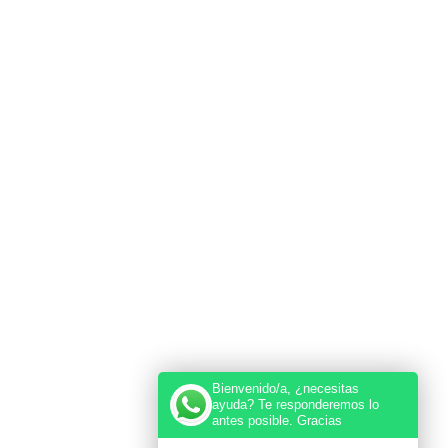
Bienvenido/a, ¿necesitas
ayuda? Te responderemos lo
antes posible. Gracias