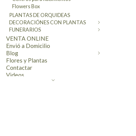
Decoracion vehículos de novios
Flowers Box
Prendidos salapas
PLANTAS DE ORQUIDEAS
Pulseras florales
DECORACIÓNES CON PLANTAS
Mesas Dulces
FUNERARIOS
Cestas y centros de plantas
VENTA ONLINE
Plantas de Interior
Coronas para Tanatorio
Envió a Domicilio
Centros Defunción
Blog
Flores y Plantas
General
Contactar
Bodas
Videos
Eventos
Ferias
Clientes-Eventos
Nuestras novias
Dias Especiales
Celebraciones
Blog del florista