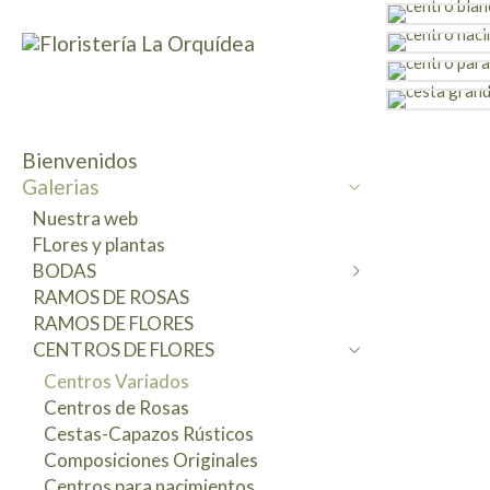
Bienvenidos
Galerias
Nuestra web
FLores y plantas
BODAS
RAMOS DE ROSAS
Ramos de novia
RAMOS DE FLORES
Bodas civiles
CENTROS DE FLORES
Decoraciones Masias-Fincas
Bodas religiosas
Centros Variados
Centros de mesa
Centros de Rosas
Coronitas florales
Cestas-Capazos Rústicos
Tocados-Coronas Complementos
Composiciones Originales
preservados
Centros para nacimientos