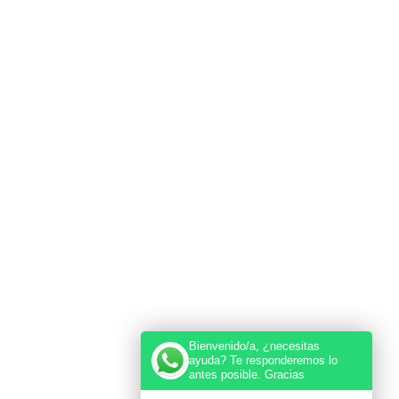
Bienvenido/a, ¿necesitas
ayuda? Te responderemos lo
antes posible. Gracias