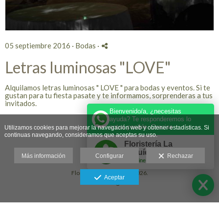
05 septiembre 2016 ·
Bodas
·
Letras luminosas "LOVE"
Alquilamos letras luminosas " LOVE " para bodas y eventos. Si te
gustan para tu fiesta pasate y te informamos, sorprenderas a tus
invitados.
Bienvenido/a, ¿necesitas
ayuda? Te responderemos lo
antes posible. Gracias
Leer más
Utilizamos cookies para mejorar la navegación web y obtener estadísticas. Si
continuas navegando, consideramos que aceptas su uso.
Floristería La
Orquídea ®️
Más información
Configurar
Rechazar
Online
Floristería La Orquídea 2026.
Aceptar
Aviso legal