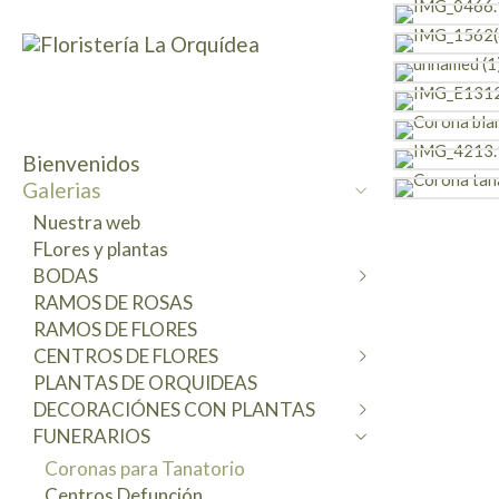
Bienvenidos
Galerias
Nuestra web
FLores y plantas
BODAS
RAMOS DE ROSAS
Ramos de novia
RAMOS DE FLORES
Bodas civiles
CENTROS DE FLORES
Decoraciones Masias-Fincas
PLANTAS DE ORQUIDEAS
Bodas religiosas
Centros Variados
DECORACIÓNES CON PLANTAS
Centros de mesa
Centros de Rosas
FUNERARIOS
Coronitas florales
Cestas-Capazos Rústicos
Cestas y centros de plantas
Tocados-Coronas Complementos
Composiciones Originales
Plantas de Interior
Coronas para Tanatorio
preservados
Centros para nacimientos
Centros Defunción