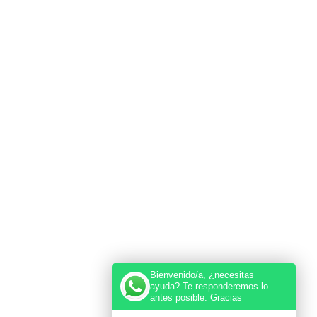
Bienvenido/a, ¿necesitas
ayuda? Te responderemos lo
antes posible. Gracias