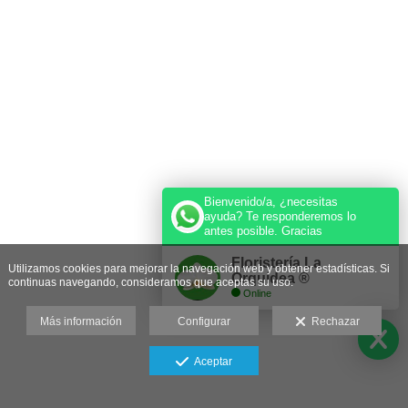
Bienvenido/a, ¿necesitas
ayuda? Te responderemos lo
antes posible. Gracias
Floristería La
Utilizamos cookies para mejorar la navegación web y obtener estadísticas. Si
Orquídea ®️
continuas navegando, consideramos que aceptas su uso.
Online
Más información
Configurar
Rechazar
Aceptar