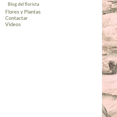
Blog del florista
Decoracion vehículos de novios
Flowers Box
Prendidos salapas
Flores y Plantas
Pulseras florales
Contactar
Mesas Dulces
Videos