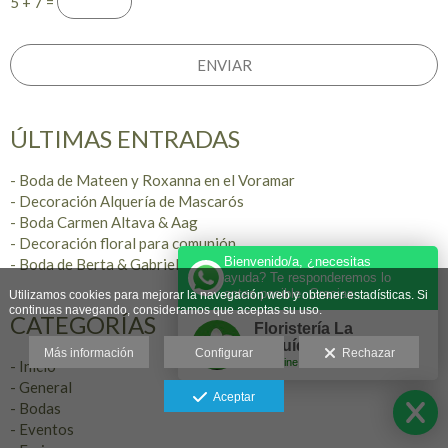
5 + 7 =
ÚLTIMAS ENTRADAS
- Boda de Mateen y Roxanna en el Voramar
- Decoración Alquería de Mascarós
- Boda Carmen Altava & Aag
- Decoración floral para comunión
Bienvenido/a, ¿necesitas
- Boda de Berta & Gabriel
ayuda? Te responderemos lo
antes posible. Gracias
Utilizamos cookies para mejorar la navegación web y obtener estadísticas. Si
continuas navegando, consideramos que aceptas su uso.
CATEGORÍAS
Floristería La
Orquídea ®️
Más información
Configurar
Rechazar
Online
- Inicio
- General
Aceptar
- Bodas
- Eventos