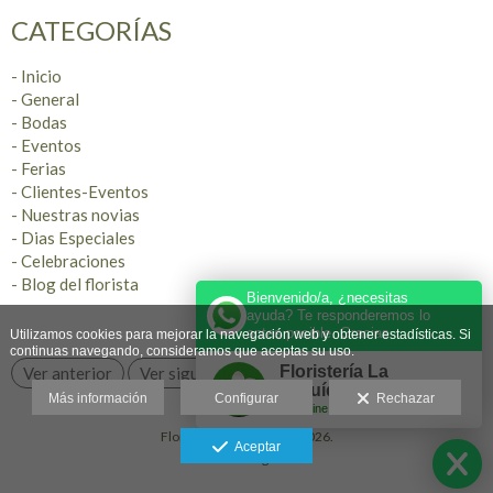
CATEGORÍAS
- Inicio
- General
- Bodas
- Eventos
- Ferias
- Clientes-Eventos
- Nuestras novias
- Dias Especiales
- Celebraciones
- Blog del florista
Bienvenido/a, ¿necesitas
ayuda? Te responderemos lo
antes posible. Gracias
Utilizamos cookies para mejorar la navegación web y obtener estadísticas. Si
continuas navegando, consideramos que aceptas su uso.
Floristería La
Ver anterior
Ver siguiente
Orquídea ®️
Más información
Configurar
Rechazar
Online
Floristería La Orquídea 2026.
Aceptar
Aviso legal