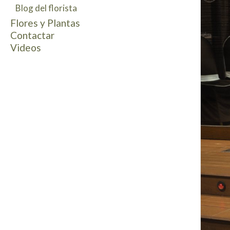
Blog del florista
Decoracion vehículos de novios
Flowers Box
Prendidos salapas
Flores y Plantas
Pulseras florales
Contactar
Mesas Dulces
Videos